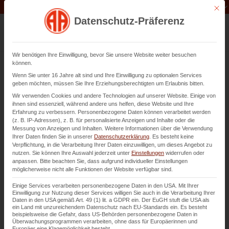
Unternehmen der
Abfluss-AS-Allianz
Mit di
Datenschutz-Präferenz
Wir benötigen Ihre Einwilligung, bevor Sie unsere Website weiter besuchen
können.
Wenn Sie unter 16 Jahre alt sind und Ihre Einwilligung zu optionalen Services
Rohrreinigung in Worms –
geben möchten, müssen Sie Ihre Erziehungsberechtigten um Erlaubnis bitten.
Wir verwenden Cookies und andere Technologien auf unserer Website. Einige von
professionelle Hilfe bei
ihnen sind essenziell, während andere uns helfen, diese Website und Ihre
Erfahrung zu verbessern.
Personenbezogene Daten können verarbeitet werden
Verstopfungen seit 1982
(z. B. IP-Adressen), z. B. für personalisierte Anzeigen und Inhalte oder die
Messung von Anzeigen und Inhalten.
Weitere Informationen über die Verwendung
Ihrer Daten finden Sie in unserer
Datenschutzerklärung
.
Es besteht keine
Seit über 40 Jahren sind wir für Sie in Worms und im
Verpflichtung, in die Verarbeitung Ihrer Daten einzuwilligen, um dieses Angebot zu
nutzen.
Sie können Ihre Auswahl jederzeit unter
Einstellungen
widerrufen oder
gesamten Rhein-Neckar-Raum in der professionellen
anpassen.
Bitte beachten Sie, dass aufgrund individueller Einstellungen
Rohrreinigung tätig.
möglicherweise nicht alle Funktionen der Website verfügbar sind.
Einige Services verarbeiten personenbezogene Daten in den USA. Mit Ihrer
Einwilligung zur Nutzung dieser Services willigen Sie auch in die Verarbeitung Ihrer
Kontaktieren Sie uns
Daten in den USA gemäß Art. 49 (1) lit. a GDPR ein. Der EuGH stuft die USA als
ein Land mit unzureichendem Datenschutz nach EU-Standards ein. Es besteht
beispielsweise die Gefahr, dass US-Behörden personenbezogene Daten in
Überwachungsprogrammen verarbeiten, ohne dass für Europäerinnen und
Europäer eine Klagemöglichkeit besteht.