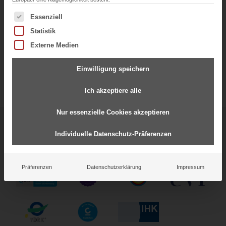
Es folgt eine Liste der Service-Gruppen, für die eine Einwil
Essenziell
Statistik
Externe Medien
Einwilligung speichern
Ich akzeptiere alle
Nur essenzielle Cookies akzeptieren
Starke Partnerschaften für
Individuelle Datenschutz-Präferenzen
gemeinsamen Erfolg
Präferenzen
Datenschutzerklärung
Impressum