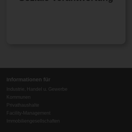
darauf ausgerichtet, positive soziale
Auswirkungen zu erzielen und einen Beitrag zu
einer gerechteren und nachhaltigeren Welt zu
leisten.
Informationen für
Industrie, Handel u. Gewerbe
Kommunen
Privathaushalte
Facility-Management
Immobiliengesellschaften