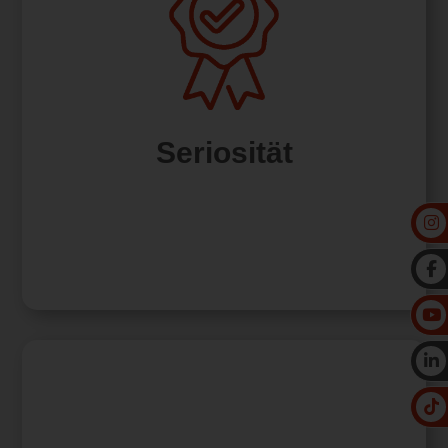
Bei unserem Unternehmen steht Seriosität an
erster Stelle. Wir verstehen Seriosität als die
Grundlage für Vertrauen, Zuverlässigkeit und
langfristige Partnerschaften. Unser
Seriosität
Firmenkonzept basiert auf soliden Prinzipien
und ethischem Verhalten, die es uns
ermöglichen, unseren Kunden und
Geschäftspartnern stets ein Höchstmaß an
Professionalität zu bieten.