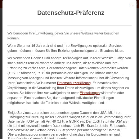
Unternehmen der
Abfluss-AS-Allianz
Mit di
Datenschutz-Präferenz
Wir benötigen Ihre Einwilligung, bevor Sie unsere Website weiter besuchen
können.
Wenn Sie unter 16 Jahre alt sind und Ihre Einwilligung zu optionalen Services
geben möchten, müssen Sie Ihre Erziehungsberechtigten um Erlaubnis bitten.
Wir verwenden Cookies und andere Technologien auf unserer Website. Einige von
ihnen sind essenziell, während andere uns helfen, diese Website und Ihre
Präzision. Einsatz.
Erfahrung zu verbessern.
Personenbezogene Daten können verarbeitet werden
(z. B. IP-Adressen), z. B. für personalisierte Anzeigen und Inhalte oder die
Messung von Anzeigen und Inhalten.
Weitere Informationen über die Verwendung
Verantwortung.
Ihrer Daten finden Sie in unserer
Datenschutzerklärung
.
Es besteht keine
Verpflichtung, in die Verarbeitung Ihrer Daten einzuwilligen, um dieses Angebot zu
nutzen.
Sie können Ihre Auswahl jederzeit unter
Einstellungen
widerrufen oder
anpassen.
Bitte beachten Sie, dass aufgrund individueller Einstellungen
möglicherweise nicht alle Funktionen der Website verfügbar sind.
Unsere Werte im täglichen Service
Einige Services verarbeiten personenbezogene Daten in den USA. Mit Ihrer
für unsere Kunden.
Einwilligung zur Nutzung dieser Services willigen Sie auch in die Verarbeitung Ihrer
Daten in den USA gemäß Art. 49 (1) lit. a GDPR ein. Der EuGH stuft die USA als
ein Land mit unzureichendem Datenschutz nach EU-Standards ein. Es besteht
beispielsweise die Gefahr, dass US-Behörden personenbezogene Daten in
Überwachungsprogrammen verarbeiten, ohne dass für Europäerinnen und
Europäer eine Klagemöglichkeit besteht.