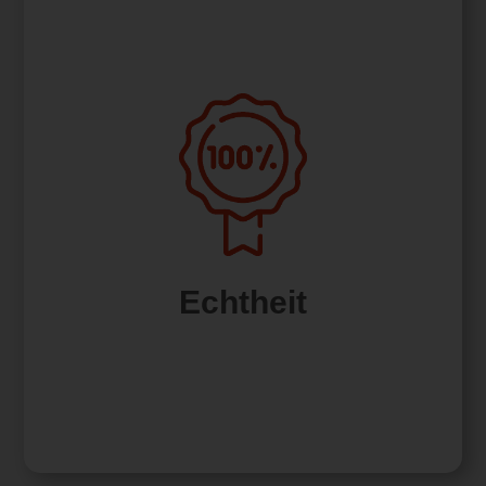
Unsere Firma legt großen Wert auf Echtheit. Wir
stehen für Authentizität in allem, was wir tun –
von unseren Produkten und Dienstleistungen
bis hin zu unserer Kommunikation. Durch
Echtheit
Ehrlichkeit und Transparenz streben wir danach,
Vertrauen bei unseren Kunden zu gewinnen und
langfristige Beziehungen aufzubauen. Echtheit
ist für uns nicht nur ein Wert, sondern ein
Versprechen, das wir Tag für Tag halten.