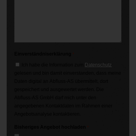
Einverständniserklärung
*
Ich habe die Information zum
Datenschutz
gelesen und bin damit einverstanden, dass meine
Daten digital an Abfluss-AS übermittelt, dort
gespeichert und ausgewertet werden. Die
Abfluss-AS GmbH darf mich unter den
angegebenen Kontaktdaten im Rahmen einer
Angebotsanalyse kontaktieren.
Bisheriges Angebot hochladen
*