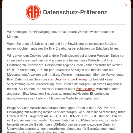
Unternehmen der
Abfluss-AS-Allianz
Mit di
Datenschutz-Präferenz
Wir benötigen Ihre Einwilligung, bevor Sie unsere Website weiter besuchen
können.
Wenn Sie unter 16 Jahre alt sind und Ihre Einwilligung zu optionalen Services
geben möchten, müssen Sie Ihre Erziehungsberechtigten um Erlaubnis bitten.
Wir verwenden Cookies und andere Technologien auf unserer Website. Einige von
ihnen sind essenziell, während andere uns helfen, diese Website und Ihre
Erfahrung zu verbessern.
Personenbezogene Daten können verarbeitet werden
Angebotsanalyse
(z. B. IP-Adressen), z. B. für personalisierte Anzeigen und Inhalte oder die
Messung von Anzeigen und Inhalten.
Weitere Informationen über die Verwendung
Ihrer Daten finden Sie in unserer
Datenschutzerklärung
.
Es besteht keine
Verpflichtung, in die Verarbeitung Ihrer Daten einzuwilligen, um dieses Angebot zu
Wir sind gerne für Sie da.
nutzen.
Sie können Ihre Auswahl jederzeit unter
Einstellungen
widerrufen oder
anpassen.
Bitte beachten Sie, dass aufgrund individueller Einstellungen
möglicherweise nicht alle Funktionen der Website verfügbar sind.
Sie haben ein Angebot vorliegen und
Einige Services verarbeiten personenbezogene Daten in den USA. Mit Ihrer
Einwilligung zur Nutzung dieser Services willigen Sie auch in die Verarbeitung Ihrer
möchten gerne eine unverbindliche
Daten in den USA gemäß Art. 49 (1) lit. a GDPR ein. Der EuGH stuft die USA als
Analyse von uns erhalten? Füllen Sie
ein Land mit unzureichendem Datenschutz nach EU-Standards ein. Es besteht
beispielsweise die Gefahr, dass US-Behörden personenbezogene Daten in
einfach das Formular aus, wir melden
Überwachungsprogrammen verarbeiten, ohne dass für Europäerinnen und
Europäer eine Klagemöglichkeit besteht.