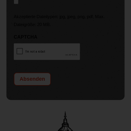
Akzeptierte Dateitypen: jpg, jpeg, png, pdf, Max.
Dateigröße: 20 MB.
CAPTCHA
Absenden