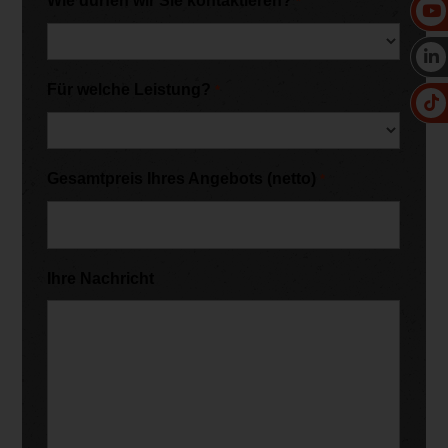
Wie dürfen wir Sie kontaktieren?
*
Für welche Leistung?
*
Gesamtpreis Ihres Angebots (netto)
*
Ihre Nachricht