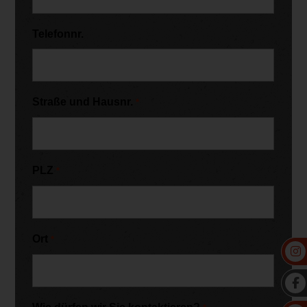
Telefonnr.
Straße und Hausnr.
*
PLZ
*
Ort
*