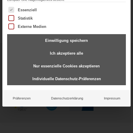
Es folgt eine Liste der Service-Gruppen, für die eine Einwil
Essenziell
Statistik
Externe Medien
Einwilligung speichern
Ich akzeptiere alle
Starke Partnerschaften für
gemeinsamen Erfolg
Nur essenzielle Cookies akzeptieren
Individuelle Datenschutz-Präferenzen
Präferenzen
Datenschutzerklärung
Impressum