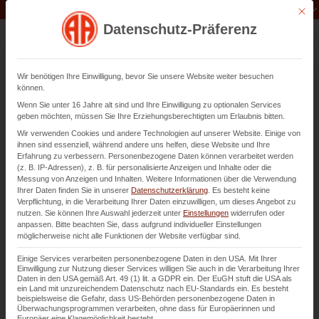
Unternehmen der
Abfluss-AS-Allianz
Mit di
Datenschutz-Präferenz
Wir benötigen Ihre Einwilligung, bevor Sie unsere Website weiter besuchen
können.
Wenn Sie unter 16 Jahre alt sind und Ihre Einwilligung zu optionalen Services
Kanal- und Rohrreparatur
geben möchten, müssen Sie Ihre Erziehungsberechtigten um Erlaubnis bitten.
Wir verwenden Cookies und andere Technologien auf unserer Website. Einige von
Schwetzingen
ihnen sind essenziell, während andere uns helfen, diese Website und Ihre
Erfahrung zu verbessern.
Personenbezogene Daten können verarbeitet werden
(z. B. IP-Adressen), z. B. für personalisierte Anzeigen und Inhalte oder die
in offener Bauweise
Messung von Anzeigen und Inhalten.
Weitere Informationen über die Verwendung
Ihrer Daten finden Sie in unserer
Datenschutzerklärung
.
Es besteht keine
Verpflichtung, in die Verarbeitung Ihrer Daten einzuwilligen, um dieses Angebot zu
nutzen.
Sie können Ihre Auswahl jederzeit unter
Einstellungen
widerrufen oder
Kontaktieren Sie uns
anpassen.
Bitte beachten Sie, dass aufgrund individueller Einstellungen
möglicherweise nicht alle Funktionen der Website verfügbar sind.
Einige Services verarbeiten personenbezogene Daten in den USA. Mit Ihrer
Einwilligung zur Nutzung dieser Services willigen Sie auch in die Verarbeitung Ihrer
Daten in den USA gemäß Art. 49 (1) lit. a GDPR ein. Der EuGH stuft die USA als
ein Land mit unzureichendem Datenschutz nach EU-Standards ein. Es besteht
beispielsweise die Gefahr, dass US-Behörden personenbezogene Daten in
Überwachungsprogrammen verarbeiten, ohne dass für Europäerinnen und
Europäer eine Klagemöglichkeit besteht.