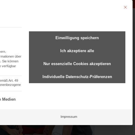
Unternehmen der
Abfluss-AS-Allianz
Mit dies
undenmanagement
Einwilligung speichern
Ich akzeptiere alle
ern.
ormationen über
.
Sie können
Nur essenzielle Cookies akzeptieren
e verfügbar
Individuelle Datenschutz-Präferenzen
gemäß Art. 49
rsonenbezogene
ziell und kann nicht abgewählt werden.
e Medien
Impressum