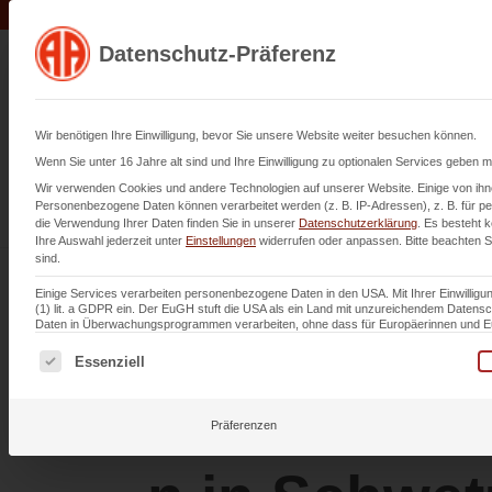
Datenschutz-Präferenz
Leistu
Wir benötigen Ihre Einwilligung, bevor Sie unsere Website weiter besuchen können.
Wenn Sie unter 16 Jahre alt sind und Ihre Einwilligung zu optionalen Services geben 
Wir verwenden Cookies und andere Technologien auf unserer Website. Einige von ihne
Personenbezogene Daten können verarbeitet werden (z. B. IP-Adressen), z. B. für per
die Verwendung Ihrer Daten finden Sie in unserer
Datenschutzerklärung
.
Es besteht k
Erstellung 
Ihre Auswahl jederzeit unter
Einstellungen
widerrufen oder anpassen.
Bitte beachten S
sind.
Einige Services verarbeiten personenbezogene Daten in den USA. Mit Ihrer Einwilligun
(1) lit. a GDPR ein. Der EuGH stuft die USA als ein Land mit unzureichendem Daten
Bestands- 
Daten in Überwachungsprogrammen verarbeiten, ohne dass für Europäerinnen und Eur
Es folgt eine Liste der Service-Gruppen, für die eine Einwi
Essenziell
Entwässeru
Präferenzen