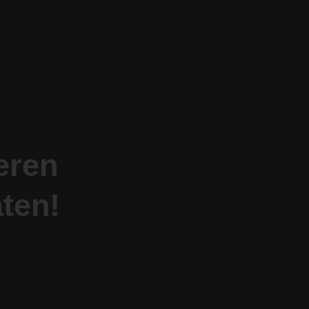
eren
ten!