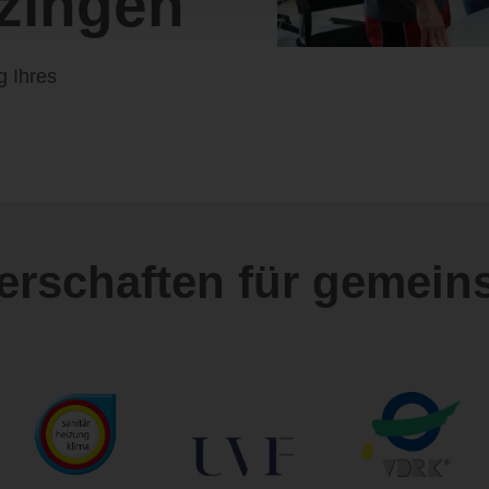
zingen
g Ihres
nerschaften für gemein