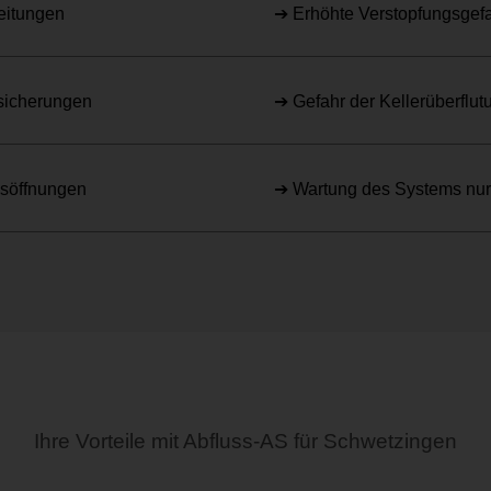
eitungen
➔ Erhöhte Verstopfungsgef
sicherungen
➔ Gefahr der Kellerüberflut
gsöffnungen
➔ Wartung des Systems nur
Ihre Vorteile mit Abfluss-AS für Schwetzingen