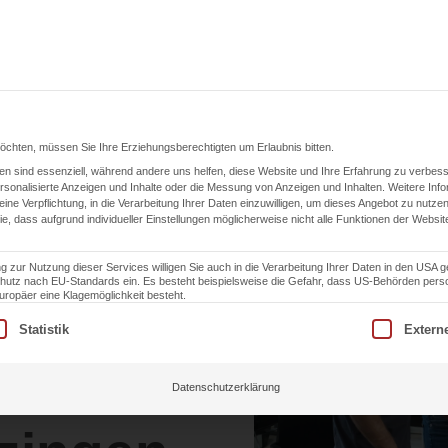
ngen
Karriere
Einsatzgebiet
ESG
K
möchten, müssen Sie Ihre Erziehungsberechtigten um Erlaubnis bitten.
n sind essenziell, während andere uns helfen, diese Website und Ihre Erfahrung zu verbess
Blog
sonalisierte Anzeigen und Inhalte oder die Messung von Anzeigen und Inhalten.
Weitere Inf
eine Verpflichtung, in die Verarbeitung Ihrer Daten einzuwilligen, um dieses Angebot zu nutzen
von
ie, dass aufgrund individueller Einstellungen möglicherweise nicht alle Funktionen der Websit
g zur Nutzung dieser Services willigen Sie auch in die Verarbeitung Ihrer Daten in den USA 
schutz nach EU-Standards ein. Es besteht beispielsweise die Gefahr, dass US-Behörden pe
und
opäer eine Klagemöglichkeit besteht.
lligung erteilt werden kann. Die erste Service-Gruppe ist essen
Statistik
Extern
ngspla
Datenschutzerklärung