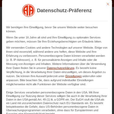
Unternehmen der
Abfluss-AS-Allianz
Mit di
Datenschutz-Präferenz
Wir benötigen Ihre Einwilligung, bevor Sie unsere Website weiter besuchen
können.
Wenn Sie unter 16 Jahre alt sind und Ihre Einwilligung zu optionalen Services
Rohr- und Kanalreparatur in
geben möchten, müssen Sie Ihre Erziehungsberechtigten um Erlaubnis bitten.
Wir verwenden Cookies und andere Technologien auf unserer Website. Einige von
Landau
ihnen sind essenziell, während andere uns helfen, diese Website und Ihre
Erfahrung zu verbessern.
Personenbezogene Daten können verarbeitet werden
(z. B. IP-Adressen), z. B. für personalisierte Anzeigen und Inhalte oder die
in offener Bauweise
Messung von Anzeigen und Inhalten.
Weitere Informationen über die Verwendung
Ihrer Daten finden Sie in unserer
Datenschutzerklärung
.
Es besteht keine
Verpflichtung, in die Verarbeitung Ihrer Daten einzuwilligen, um dieses Angebot zu
nutzen.
Sie können Ihre Auswahl jederzeit unter
Einstellungen
widerrufen oder
Kontaktieren Sie uns
anpassen.
Bitte beachten Sie, dass aufgrund individueller Einstellungen
möglicherweise nicht alle Funktionen der Website verfügbar sind.
Einige Services verarbeiten personenbezogene Daten in den USA. Mit Ihrer
Einwilligung zur Nutzung dieser Services willigen Sie auch in die Verarbeitung Ihrer
Daten in den USA gemäß Art. 49 (1) lit. a GDPR ein. Der EuGH stuft die USA als
ein Land mit unzureichendem Datenschutz nach EU-Standards ein. Es besteht
beispielsweise die Gefahr, dass US-Behörden personenbezogene Daten in
Überwachungsprogrammen verarbeiten, ohne dass für Europäerinnen und
Europäer eine Klagemöglichkeit besteht.