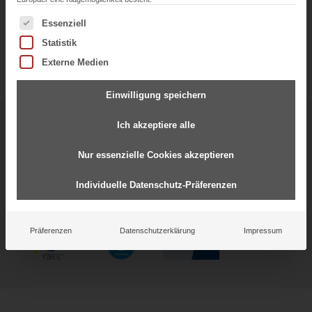
Es folgt eine Liste der Service-Gruppen, für die eine Einwil
Essenziell
Statistik
Externe Medien
Einwilligung speichern
Ich akzeptiere alle
Starke Partnerschaften für
gemeinsamen Erfolg
Nur essenzielle Cookies akzeptieren
Individuelle Datenschutz-Präferenzen
Präferenzen
Datenschutzerklärung
Impressum