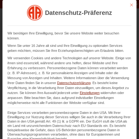
Unternehmen der
Abfluss-AS-Allianz
Mit di
Datenschutz-Präferenz
Wir benötigen Ihre Einwilligung, bevor Sie unsere Website weiter besuchen
können.
Wenn Sie unter 16 Jahre alt sind und Ihre Einwilligung zu optionalen Services
Dichtheitsprüfung in Landau
geben möchten, müssen Sie Ihre Erziehungsberechtigten um Erlaubnis bitten.
Wir verwenden Cookies und andere Technologien auf unserer Website. Einige von
ihnen sind essenziell, während andere uns helfen, diese Website und Ihre
bei Abwasserleitungen von DN 70 bis DN 500
Erfahrung zu verbessern.
Personenbezogene Daten können verarbeitet werden
(z. B. IP-Adressen), z. B. für personalisierte Anzeigen und Inhalte oder die
Messung von Anzeigen und Inhalten.
Weitere Informationen über die Verwendung
Ihrer Daten finden Sie in unserer
Datenschutzerklärung
.
Es besteht keine
Kontaktieren Sie uns
Verpflichtung, in die Verarbeitung Ihrer Daten einzuwilligen, um dieses Angebot zu
nutzen.
Sie können Ihre Auswahl jederzeit unter
Einstellungen
widerrufen oder
anpassen.
Bitte beachten Sie, dass aufgrund individueller Einstellungen
möglicherweise nicht alle Funktionen der Website verfügbar sind.
Einige Services verarbeiten personenbezogene Daten in den USA. Mit Ihrer
Einwilligung zur Nutzung dieser Services willigen Sie auch in die Verarbeitung Ihrer
Daten in den USA gemäß Art. 49 (1) lit. a GDPR ein. Der EuGH stuft die USA als
ein Land mit unzureichendem Datenschutz nach EU-Standards ein. Es besteht
beispielsweise die Gefahr, dass US-Behörden personenbezogene Daten in
Überwachungsprogrammen verarbeiten, ohne dass für Europäerinnen und
Europäer eine Klagemöglichkeit besteht.