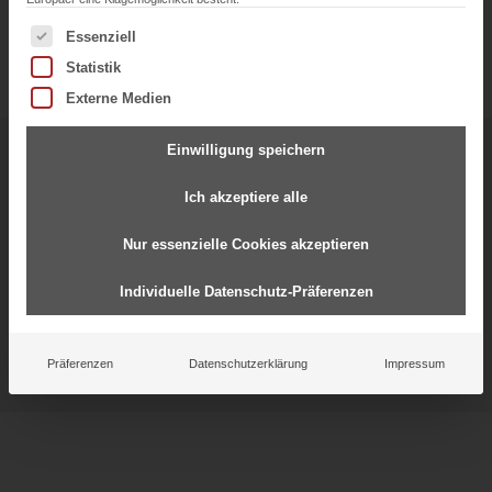
Es folgt eine Liste der Service-Gruppen, für die eine Einwil
Essenziell
Statistik
Externe Medien
Einwilligung speichern
Starke Partnerschaften für
gemeinsamen Erfolg
Ich akzeptiere alle
Nur essenzielle Cookies akzeptieren
Individuelle Datenschutz-Präferenzen
Präferenzen
Datenschutzerklärung
Impressum