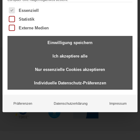
Es folgt eine Liste der Service-Gruppen, für die eine Einwil
Essenziell
Statistik
Externe Medien
Einwilligung speichern
Ich akzeptiere alle
Starke Partnerschaften für
gemeinsamen Erfolg
Nur essenzielle Cookies akzeptieren
Individuelle Datenschutz-Präferenzen
Präferenzen
Datenschutzerklärung
Impressum