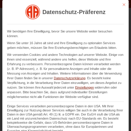
Unternehmen der
Abfluss-AS-Allianz
Mit di
Datenschutz-Präferenz
Wir benötigen Ihre Einwilligung, bevor Sie unsere Website weiter besuchen
können.
Wenn Sie unter 16 Jahre alt sind und Ihre Einwilligung zu optionalen Services
Regenwasserversickerung in
geben möchten, müssen Sie Ihre Erziehungsberechtigten um Erlaubnis bitten.
Karlsruhe
Wir verwenden Cookies und andere Technologien auf unserer Website. Einige von
ihnen sind essenziell, während andere uns helfen, diese Website und Ihre
Erfahrung zu verbessern.
Personenbezogene Daten können verarbeitet werden
(z. B. IP-Adressen), z. B. für personalisierte Anzeigen und Inhalte oder die
Einbau und
Wartung
von Rigolen
Messung von Anzeigen und Inhalten.
Weitere Informationen über die Verwendung
Ihrer Daten finden Sie in unserer
Datenschutzerklärung
.
Es besteht keine
Verpflichtung, in die Verarbeitung Ihrer Daten einzuwilligen, um dieses Angebot zu
nutzen.
Sie können Ihre Auswahl jederzeit unter
Einstellungen
widerrufen oder
Kontaktieren Sie uns
anpassen.
Bitte beachten Sie, dass aufgrund individueller Einstellungen
möglicherweise nicht alle Funktionen der Website verfügbar sind.
Einige Services verarbeiten personenbezogene Daten in den USA. Mit Ihrer
Einwilligung zur Nutzung dieser Services willigen Sie auch in die Verarbeitung Ihrer
Daten in den USA gemäß Art. 49 (1) lit. a GDPR ein. Der EuGH stuft die USA als
ein Land mit unzureichendem Datenschutz nach EU-Standards ein. Es besteht
beispielsweise die Gefahr, dass US-Behörden personenbezogene Daten in
Überwachungsprogrammen verarbeiten, ohne dass für Europäerinnen und
Europäer eine Klagemöglichkeit besteht.