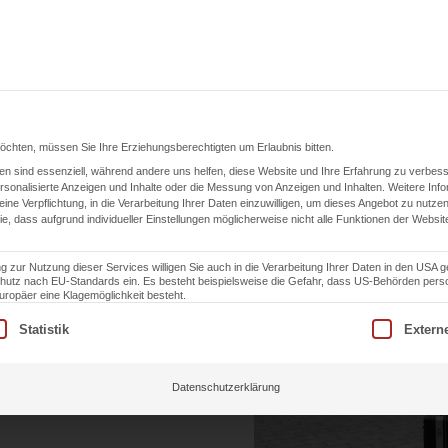
ngen
Karriere
Einsatzgebiet
ESG
K
möchten, müssen Sie Ihre Erziehungsberechtigten um Erlaubnis bitten.
n sind essenziell, während andere uns helfen, diese Website und Ihre Erfahrung zu verbess
Blog
sonalisierte Anzeigen und Inhalte oder die Messung von Anzeigen und Inhalten.
Weitere Inf
eine Verpflichtung, in die Verarbeitung Ihrer Daten einzuwilligen, um dieses Angebot zu nutzen
der:
ie, dass aufgrund individueller Einstellungen möglicherweise nicht alle Funktionen der Websit
g zur Nutzung dieser Services willigen Sie auch in die Verarbeitung Ihrer Daten in den USA 
schutz nach EU-Standards ein. Es besteht beispielsweise die Gefahr, dass US-Behörden pe
nd
opäer eine Klagemöglichkeit besteht.
lligung erteilt werden kann. Die erste Service-Gruppe ist essen
Statistik
Extern
pektion
Datenschutzerklärung