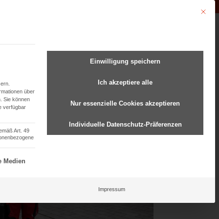
Unternehmen der
Abfluss-AS-Allianz
Mit dies
undenmanagement
Einwilligung speichern
Ich akzeptiere alle
ern.
ormationen über
.
Sie können
Nur essenzielle Cookies akzeptieren
e verfügbar
Individuelle Datenschutz-Präferenzen
gemäß Art. 49
rsonenbezogene
ziell und kann nicht abgewählt werden.
e Medien
Impressum