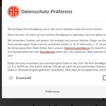
Datenschutz-Präferenz
Leistu
Wir benötigen Ihre Einwilligung, bevor Sie unsere Website weiter besuchen können.
Wenn Sie unter 16 Jahre alt sind und Ihre Einwilligung zu optionalen Services geben 
Wir verwenden Cookies und andere Technologien auf unserer Website. Einige von ihne
Personenbezogene Daten können verarbeitet werden (z. B. IP-Adressen), z. B. für per
die Verwendung Ihrer Daten finden Sie in unserer
Datenschutzerklärung
.
Es besteht k
Fettabschei
Ihre Auswahl jederzeit unter
Einstellungen
widerrufen oder anpassen.
Bitte beachten S
sind.
Einige Services verarbeiten personenbezogene Daten in den USA. Mit Ihrer Einwilligun
(1) lit. a GDPR ein. Der EuGH stuft die USA als ein Land mit unzureichendem Daten
Wartung u
Daten in Überwachungsprogrammen verarbeiten, ohne dass für Europäerinnen und Eur
Es folgt eine Liste der Service-Gruppen, für die eine Einwi
Essenziell
Generalins
Präferenzen