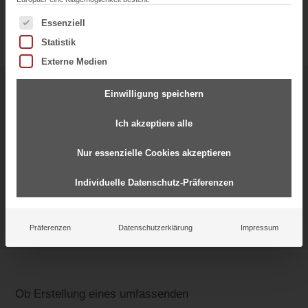
Es folgt eine Liste der Service-Gruppen, für die eine Einwil
Essenziell
Statistik
Externe Medien
Starke Partnerschaften für
Einwilligung speichern
gemeinsamen Erfolg
Ich akzeptiere alle
Nur essenzielle Cookies akzeptieren
Individuelle Datenschutz-Präferenzen
Präferenzen
Datenschutzerklärung
Impressum
Ob Erstellung eines umfassenden