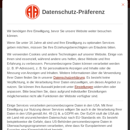
Unternehmen der
Abfluss-AS-Allianz
Mit di
Datenschutz-Präferenz
Wir benötigen Ihre Einwilligung, bevor Sie unsere Website weiter besuchen
können.
Wenn Sie unter 16 Jahre alt sind und Ihre Einwilligung zu optionalen Services
Information, Beratung und
geben möchten, müssen Sie Ihre Erziehungsberechtigten um Erlaubnis bitten.
Planung in Bensheim
Wir verwenden Cookies und andere Technologien auf unserer Website. Einige von
ihnen sind essenziell, während andere uns helfen, diese Website und Ihre
Erfahrung zu verbessern.
Personenbezogene Daten können verarbeitet werden
(z. B. IP-Adressen), z. B. für personalisierte Anzeigen und Inhalte oder die
Messung von Anzeigen und Inhalten.
Weitere Informationen über die Verwendung
Kontaktieren Sie uns
Ihrer Daten finden Sie in unserer
Datenschutzerklärung
.
Es besteht keine
Verpflichtung, in die Verarbeitung Ihrer Daten einzuwilligen, um dieses Angebot zu
nutzen.
Sie können Ihre Auswahl jederzeit unter
Einstellungen
widerrufen oder
anpassen.
Bitte beachten Sie, dass aufgrund individueller Einstellungen
möglicherweise nicht alle Funktionen der Website verfügbar sind.
Einige Services verarbeiten personenbezogene Daten in den USA. Mit Ihrer
Einwilligung zur Nutzung dieser Services willigen Sie auch in die Verarbeitung Ihrer
Daten in den USA gemäß Art. 49 (1) lit. a GDPR ein. Der EuGH stuft die USA als
ein Land mit unzureichendem Datenschutz nach EU-Standards ein. Es besteht
beispielsweise die Gefahr, dass US-Behörden personenbezogene Daten in
Überwachungsprogrammen verarbeiten, ohne dass für Europäerinnen und
Europäer eine Klagemöglichkeit besteht.