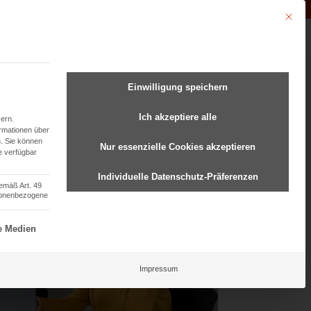
Unternehmen der
Abfluss-AS-Allianz
Mit dies
undenmanagement
Einwilligung speichern
Ich akzeptiere alle
ern.
ormationen über
.
Sie können
Nur essenzielle Cookies akzeptieren
e verfügbar
Individuelle Datenschutz-Präferenzen
gemäß Art. 49
rsonenbezogene
ziell und kann nicht abgewählt werden.
e Medien
Impressum