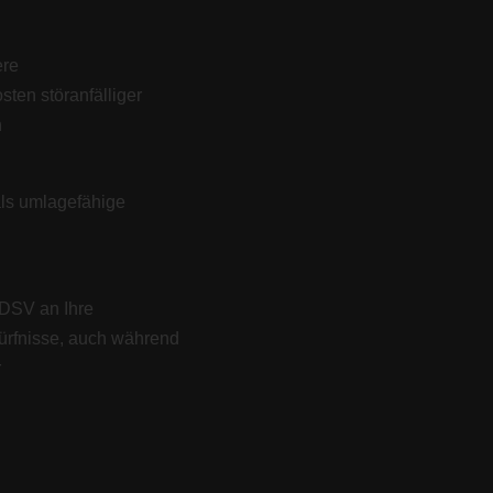
ere
sten störanfälliger
n
ls umlagefähige
DSV an Ihre
dürfnisse, auch während
r