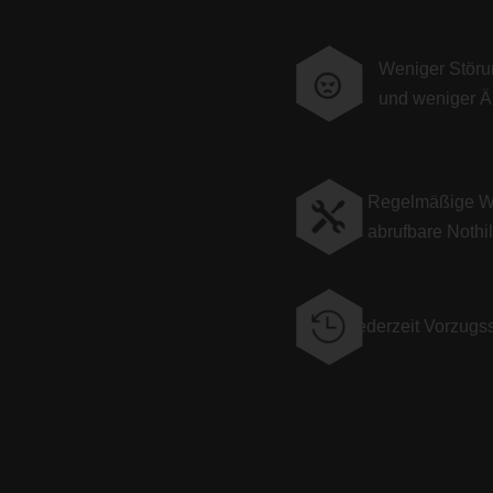
Weniger Störu
und weniger Är
Regelmäßige Wa

abrufbare Nothil

Jederzeit Vorzugs