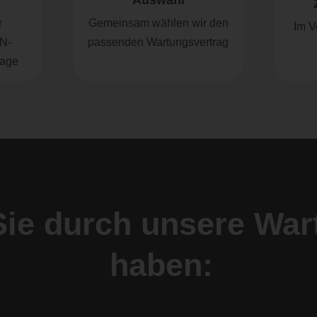
Auswahl
r
Gemeinsam wählen wir den
Im V
IN-
passenden Wartungsvertrag
lage
 Sie durch unsere Wa
haben: