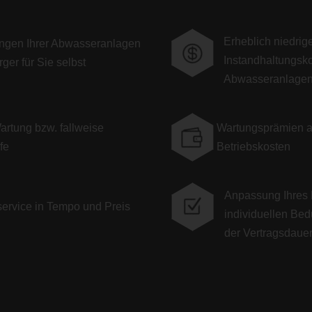
Erheblich niedrig
ngen Ihrer Abwasseranlagen

Instandhaltungsko
ger für Sie selbst
Abwasseranlage
rtung bzw. fallweise
Wartungsprämien a

fe
Betriebskosten
Anpassung Ihres 
Z
service in Tempo und Preis
individuellen Be
der Vertragsdaue