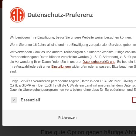
Datenschutz-Präferenz
Leistu
Wir benötigen Ihre Einwilligung, bevor Sie unsere Website weiter besuchen können.
Wenn Sie unter 16 Jahre alt sind und Ihre Einwilligung zu optionalen Services geben 
Wir verwenden Cookies und andere Technologien auf unserer Website. Einige von ihne
Personenbezogene Daten können verarbeitet werden (z. B. IP-Adressen), z. B. für per
die Verwendung Ihrer Daten finden Sie in unserer
Datenschutzerklärung
.
Es besteht k
Ihre Auswahl jederzeit unter
Maßgeschneid
Einstellungen
widerrufen oder anpassen.
Bitte beachten S
sind.
Einige Services verarbeiten personenbezogene Daten in den USA. Mit Ihrer Einwilligun
(1) lit. a GDPR ein. Der EuGH stuft die USA als ein Land mit unzureichendem Daten
Wartungsvertr
Daten in Überwachungsprogrammen verarbeiten, ohne dass für Europäerinnen und Eur
Es folgt eine Liste der Service-Gruppen, für die eine Einwi
Essenziell
Ludwigshafen
Präferenzen
Eine gute Option gegen häufige Abfl