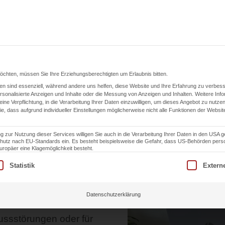
ngen
Karriere
Einsatzgebiet
ESG
K
möchten, müssen Sie Ihre Erziehungsberechtigten um Erlaubnis bitten.
n sind essenziell, während andere uns helfen, diese Website und Ihre Erfahrung zu verbess
Blog
sonalisierte Anzeigen und Inhalte oder die Messung von Anzeigen und Inhalten.
Weitere Inf
eine Verpflichtung, in die Verarbeitung Ihrer Daten einzuwilligen, um dieses Angebot zu nutzen
erte
ie, dass aufgrund individueller Einstellungen möglicherweise nicht alle Funktionen der Websit
g zur Nutzung dieser Services willigen Sie auch in die Verarbeitung Ihrer Daten in den USA 
schutz nach EU-Standards ein. Es besteht beispielsweise die Gefahr, dass US-Behörden pe
äge in
opäer eine Klagemöglichkeit besteht.
lligung erteilt werden kann. Die erste Service-Gruppe ist essen
Statistik
Extern
Datenschutzerklärung
ussstörungen oder für