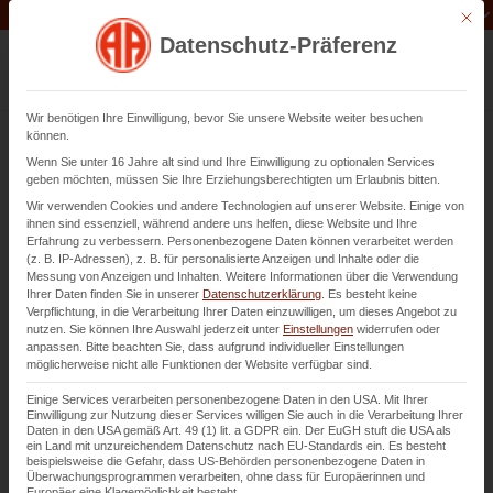
Unternehmen der
Abfluss-AS-Allianz
Mit di
Datenschutz-Präferenz
Wir benötigen Ihre Einwilligung, bevor Sie unsere Website weiter besuchen
können.
Wenn Sie unter 16 Jahre alt sind und Ihre Einwilligung zu optionalen Services
Rohrsanierung in Bad
geben möchten, müssen Sie Ihre Erziehungsberechtigten um Erlaubnis bitten.
Wir verwenden Cookies und andere Technologien auf unserer Website. Einige von
Dürkheim
ihnen sind essenziell, während andere uns helfen, diese Website und Ihre
Erfahrung zu verbessern.
Personenbezogene Daten können verarbeitet werden
(z. B. IP-Adressen), z. B. für personalisierte Anzeigen und Inhalte oder die
Messung von Anzeigen und Inhalten.
Weitere Informationen über die Verwendung
Kanalsanierung und Rohrsanierung ohne aufwendiges
Ihrer Daten finden Sie in unserer
Datenschutzerklärung
.
Es besteht keine
Verpflichtung, in die Verarbeitung Ihrer Daten einzuwilligen, um dieses Angebot zu
Aufgraben
nutzen.
Sie können Ihre Auswahl jederzeit unter
Einstellungen
widerrufen oder
anpassen.
Bitte beachten Sie, dass aufgrund individueller Einstellungen
möglicherweise nicht alle Funktionen der Website verfügbar sind.
Kontaktieren Sie uns
Einige Services verarbeiten personenbezogene Daten in den USA. Mit Ihrer
Einwilligung zur Nutzung dieser Services willigen Sie auch in die Verarbeitung Ihrer
Daten in den USA gemäß Art. 49 (1) lit. a GDPR ein. Der EuGH stuft die USA als
ein Land mit unzureichendem Datenschutz nach EU-Standards ein. Es besteht
beispielsweise die Gefahr, dass US-Behörden personenbezogene Daten in
Überwachungsprogrammen verarbeiten, ohne dass für Europäerinnen und
Europäer eine Klagemöglichkeit besteht.