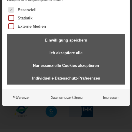
Es folgt eine Liste der Service-Gruppen, für die eine Einwil
Essenziell
Statistik
Externe Medien
Einwilligung speichern
Ich akzeptiere alle
Starke Partnerschaften für
Nur essenzielle Cookies akzeptieren
gemeinsamen Erfolg
Individuelle Datenschutz-Präferenzen
Präferenzen
Datenschutzerklärung
Impressum