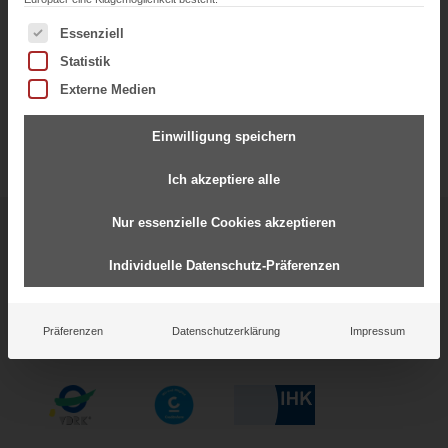
Es folgt eine Liste der Service-Gruppen, für die eine Einwil
Essenziell
Statistik
Externe Medien
Einwilligung speichern
Ich akzeptiere alle
Nur essenzielle Cookies akzeptieren
Starke Partnerschaften für
gemeinsamen Erfolg
Individuelle Datenschutz-Präferenzen
Präferenzen
Datenschutzerklärung
Impressum