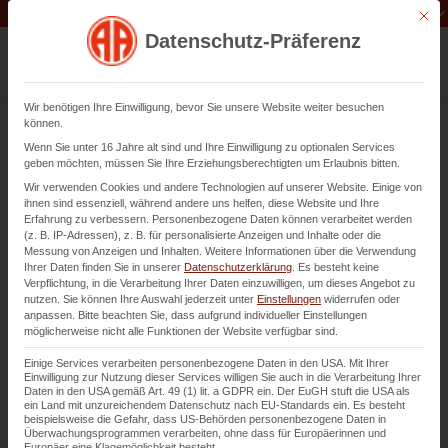
Unternehmen der
Abfluss-AS-Allianz
Mit di
Datenschutz-Präferenz
Wir benötigen Ihre Einwilligung, bevor Sie unsere Website weiter besuchen
können.
Wenn Sie unter 16 Jahre alt sind und Ihre Einwilligung zu optionalen Services
Rohrreinigung in Heilbronn
geben möchten, müssen Sie Ihre Erziehungsberechtigten um Erlaubnis bitten.
Wir verwenden Cookies und andere Technologien auf unserer Website. Einige von
seit 1982
ihnen sind essenziell, während andere uns helfen, diese Website und Ihre
Erfahrung zu verbessern.
Personenbezogene Daten können verarbeitet werden
(z. B. IP-Adressen), z. B. für personalisierte Anzeigen und Inhalte oder die
Messung von Anzeigen und Inhalten.
Weitere Informationen über die Verwendung
Seit über 40 Jahren sind wir in der professionellen
Ihrer Daten finden Sie in unserer
Datenschutzerklärung
.
Es besteht keine
Rohrreinigung in Heilbronn und im gesamten Rhein-
Verpflichtung, in die Verarbeitung Ihrer Daten einzuwilligen, um dieses Angebot zu
Neckar-Gebiet tätig.
nutzen.
Sie können Ihre Auswahl jederzeit unter
Einstellungen
widerrufen oder
anpassen.
Bitte beachten Sie, dass aufgrund individueller Einstellungen
möglicherweise nicht alle Funktionen der Website verfügbar sind.
Kontaktieren Sie uns
Einige Services verarbeiten personenbezogene Daten in den USA. Mit Ihrer
Einwilligung zur Nutzung dieser Services willigen Sie auch in die Verarbeitung Ihrer
Daten in den USA gemäß Art. 49 (1) lit. a GDPR ein. Der EuGH stuft die USA als
ein Land mit unzureichendem Datenschutz nach EU-Standards ein. Es besteht
beispielsweise die Gefahr, dass US-Behörden personenbezogene Daten in
Überwachungsprogrammen verarbeiten, ohne dass für Europäerinnen und
Europäer eine Klagemöglichkeit besteht.