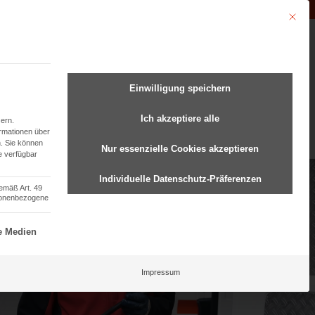
Unternehmen der
Abfluss-AS-Allianz
Mit dies
undenmanagement
Einwilligung speichern
Ich akzeptiere alle
ern.
ormationen über
.
Sie können
Nur essenzielle Cookies akzeptieren
e verfügbar
Individuelle Datenschutz-Präferenzen
gemäß Art. 49
rsonenbezogene
ziell und kann nicht abgewählt werden.
e Medien
Impressum