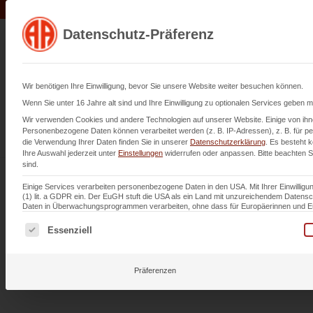
Datenschutz-Präferenz
Leistu
Wir benötigen Ihre Einwilligung, bevor Sie unsere Website weiter besuchen können.
Wenn Sie unter 16 Jahre alt sind und Ihre Einwilligung zu optionalen Services geben 
Wir verwenden Cookies und andere Technologien auf unserer Website. Einige von ihne
Personenbezogene Daten können verarbeitet werden (z. B. IP-Adressen), z. B. für per
die Verwendung Ihrer Daten finden Sie in unserer
Datenschutzerklärung
.
Es besteht k
Ihre Auswahl jederzeit unter
Einstellungen
widerrufen oder anpassen.
Bitte beachten S
Rohrreinigun
sind.
Einige Services verarbeiten personenbezogene Daten in den USA. Mit Ihrer Einwilligun
(1) lit. a GDPR ein. Der EuGH stuft die USA als ein Land mit unzureichendem Daten
Daten in Überwachungsprogrammen verarbeiten, ohne dass für Europäerinnen und Eur
Germersheim
Es folgt eine Liste der Service-Gruppen, für die eine Einwi
Essenziell
1982
Präferenzen