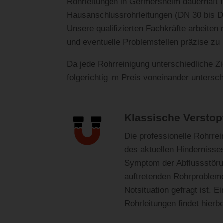
Rohrleitungen in Germersheim dauerhaft fr
Hausanschlussrohrleitungen (DN 30 bis D
Unsere qualifizierten Fachkräfte arbeite
und eventuelle Problemstellen präzise zu l
Da jede Rohrreinigung unterschiedliche Zie
folgerichtig im Preis voneinander untersc
Klassische Verstop
Die professionelle Rohrrei
des aktuellen Hindernisses
Symptom der Abflussstörung
auftretenden Rohrprobleme
Notsituation gefragt ist. 
Rohrleitungen findet hierbei