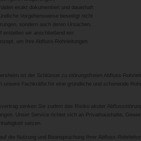
äden exakt dokumentiert und dauerhaft
ündliche Vorgehensweise beseitigt nicht
örungen, sondern auch deren Ursachen.
 erstellen wir anschließend ein
onzept, um Ihre Abfluss-Rohrleitungen
rsheim ist der Schlüssel zu störungsfreien Abfluss-Rohrlei
n unsere Fachkräfte für eine gründliche und schonende Rohrr
ertrag senken Sie zudem das Risiko akuter Abflussstörungen
ngen. Unser Service richtet sich an Privathaushalte, Gewerb
hhaltigkeit setzen.
 auf die Nutzung und Beanspruchung Ihrer Abfluss-Rohrleitung