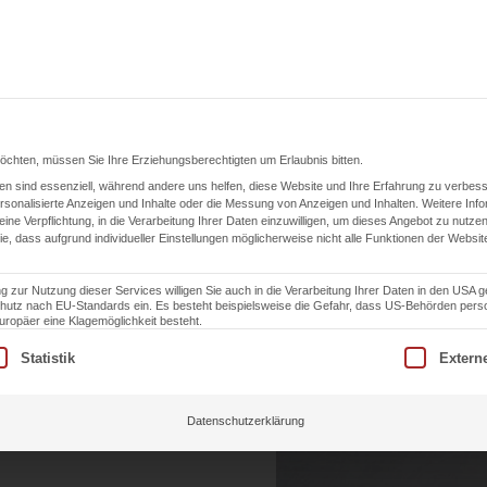
ngen
Karriere
Einsatzgebiet
ESG
K
möchten, müssen Sie Ihre Erziehungsberechtigten um Erlaubnis bitten.
n sind essenziell, während andere uns helfen, diese Website und Ihre Erfahrung zu verbess
Blog
sonalisierte Anzeigen und Inhalte oder die Messung von Anzeigen und Inhalten.
Weitere Inf
eine Verpflichtung, in die Verarbeitung Ihrer Daten einzuwilligen, um dieses Angebot zu nutzen
ie, dass aufgrund individueller Einstellungen möglicherweise nicht alle Funktionen der Websit
g in
g zur Nutzung dieser Services willigen Sie auch in die Verarbeitung Ihrer Daten in den USA 
schutz nach EU-Standards ein. Es besteht beispielsweise die Gefahr, dass US-Behörden pe
opäer eine Klagemöglichkeit besteht.
 seit
lligung erteilt werden kann. Die erste Service-Gruppe ist essen
Statistik
Extern
Datenschutzerklärung