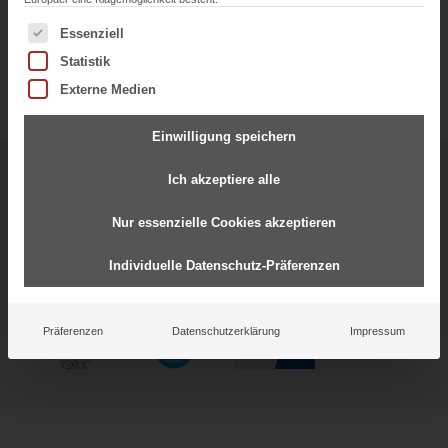
Es folgt eine Liste der Service-Gruppen, für die eine Einwil
Essenziell
Statistik
Externe Medien
Einwilligung speichern
Starke Partnerschaften für
Ich akzeptiere alle
gemeinsamen Erfolg
Nur essenzielle Cookies akzeptieren
Individuelle Datenschutz-Präferenzen
Präferenzen
Datenschutzerklärung
Impressum