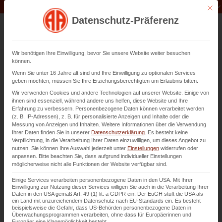
Unternehmen der
Abfluss-AS-Allianz
Mit di
Datenschutz-Präferenz
Wir benötigen Ihre Einwilligung, bevor Sie unsere Website weiter besuchen
können.
Wenn Sie unter 16 Jahre alt sind und Ihre Einwilligung zu optionalen Services
Dichtheitsprüfung in
geben möchten, müssen Sie Ihre Erziehungsberechtigten um Erlaubnis bitten.
Weinheim
Wir verwenden Cookies und andere Technologien auf unserer Website. Einige von
ihnen sind essenziell, während andere uns helfen, diese Website und Ihre
Erfahrung zu verbessern.
Personenbezogene Daten können verarbeitet werden
(z. B. IP-Adressen), z. B. für personalisierte Anzeigen und Inhalte oder die
der Abwasserleitungen von DN 70 bis DN 500
Messung von Anzeigen und Inhalten.
Weitere Informationen über die Verwendung
Ihrer Daten finden Sie in unserer
Datenschutzerklärung
.
Es besteht keine
Verpflichtung, in die Verarbeitung Ihrer Daten einzuwilligen, um dieses Angebot zu
nutzen.
Sie können Ihre Auswahl jederzeit unter
Einstellungen
widerrufen oder
Kontaktieren Sie uns
anpassen.
Bitte beachten Sie, dass aufgrund individueller Einstellungen
möglicherweise nicht alle Funktionen der Website verfügbar sind.
Einige Services verarbeiten personenbezogene Daten in den USA. Mit Ihrer
Einwilligung zur Nutzung dieser Services willigen Sie auch in die Verarbeitung Ihrer
Daten in den USA gemäß Art. 49 (1) lit. a GDPR ein. Der EuGH stuft die USA als
ein Land mit unzureichendem Datenschutz nach EU-Standards ein. Es besteht
beispielsweise die Gefahr, dass US-Behörden personenbezogene Daten in
Überwachungsprogrammen verarbeiten, ohne dass für Europäerinnen und
Europäer eine Klagemöglichkeit besteht.