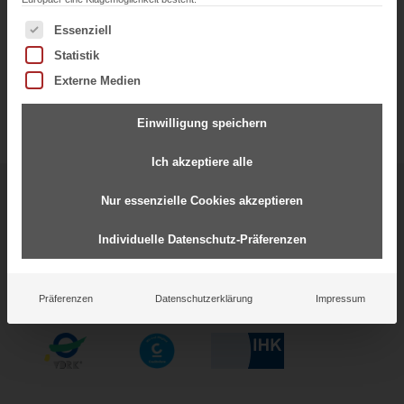
Es folgt eine Liste der Service-Gruppen, für die eine Einwil
Essenziell
Statistik
Externe Medien
Einwilligung speichern
Ich akzeptiere alle
Starke Partnerschaften für
Nur essenzielle Cookies akzeptieren
gemeinsamen Erfolg
Individuelle Datenschutz-Präferenzen
Präferenzen
Datenschutzerklärung
Impressum