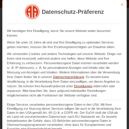
Unternehmen der
Abfluss-AS-Allianz
Mit di
Datenschutz-Präferenz
Wir benötigen Ihre Einwilligung, bevor Sie unsere Website weiter besuchen
können.
Wenn Sie unter 16 Jahre alt sind und Ihre Einwilligung zu optionalen Services
Bestandsplan /
geben möchten, müssen Sie Ihre Erziehungsberechtigten um Erlaubnis bitten.
Entwässerungsplan –
Wir verwenden Cookies und andere Technologien auf unserer Website. Einige von
ihnen sind essenziell, während andere uns helfen, diese Website und Ihre
Erstellung in Viernheim
Erfahrung zu verbessern.
Personenbezogene Daten können verarbeitet werden
(z. B. IP-Adressen), z. B. für personalisierte Anzeigen und Inhalte oder die
Messung von Anzeigen und Inhalten.
Weitere Informationen über die Verwendung
Ihrer Daten finden Sie in unserer
Datenschutzerklärung
.
Es besteht keine
Unsere Unterstützung bei der Erfassung Ihres
Verpflichtung, in die Verarbeitung Ihrer Daten einzuwilligen, um dieses Angebot zu
Entwässerungssystems
nutzen.
Sie können Ihre Auswahl jederzeit unter
Einstellungen
widerrufen oder
anpassen.
Bitte beachten Sie, dass aufgrund individueller Einstellungen
möglicherweise nicht alle Funktionen der Website verfügbar sind.
Kontaktieren Sie uns
Einige Services verarbeiten personenbezogene Daten in den USA. Mit Ihrer
Einwilligung zur Nutzung dieser Services willigen Sie auch in die Verarbeitung Ihrer
Daten in den USA gemäß Art. 49 (1) lit. a GDPR ein. Der EuGH stuft die USA als
ein Land mit unzureichendem Datenschutz nach EU-Standards ein. Es besteht
beispielsweise die Gefahr, dass US-Behörden personenbezogene Daten in
Überwachungsprogrammen verarbeiten, ohne dass für Europäerinnen und
Europäer eine Klagemöglichkeit besteht.